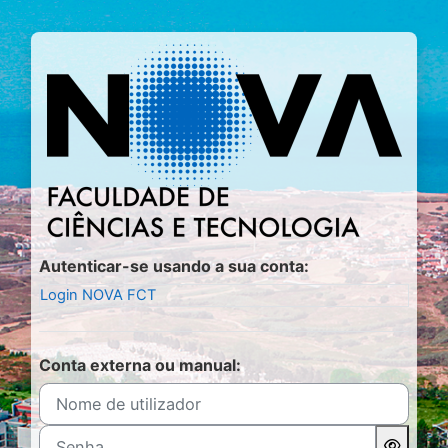
Ir para o conteúdo principal
Entrar em Moo
Autenticar-se usando a sua conta:
Login NOVA FCT
Conta externa ou manual:
Nome de utilizador
Senha